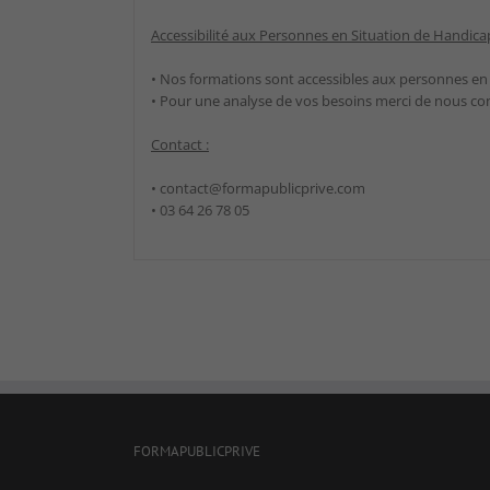
Accessibilité aux Personnes en Situation de Handicap
• Nos formations sont accessibles aux personnes en
• Pour une analyse de vos besoins merci de nous co
Contact :
• contact@formapublicprive.com
• 03 64 26 78 05
FORMAPUBLICPRIVE