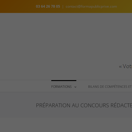
Skip
03 64 26 78 05
|
contact@formapublicprive.com
to
content
FORMATIONS
BILANS DE COMPÉTENCES ET
PRÉPARATION AU CONCOURS RÉDACTE