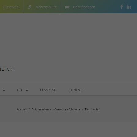
Facebo
Lin
Distanciel
Accessibilité
Certifications
CPF
PLANNING
CONTACT
Accueil
/
Préparation au Concours Rédacteur Territorial