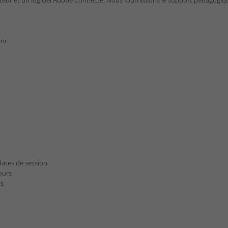
Nécessaire
Ces cookies ne
sont pas
facultatifs. Ils
anc
sont
nécessaires au
fonctionnement
du site Web.
Statistiques
Afin que nous
puissions
améliorer la
fonctionnalité
et la
structure du
 dates de session
site Web, en
ours
fonction de la
is
façon dont le
site Web est
utilisé.