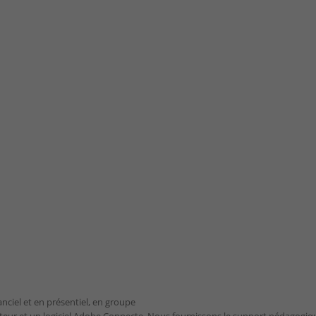
nciel et en présentiel, en groupe
ateur et un logiciel Adobe Connecte. Nous fournissons le support pédagogiq