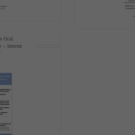
s Oral
e – Interne
r