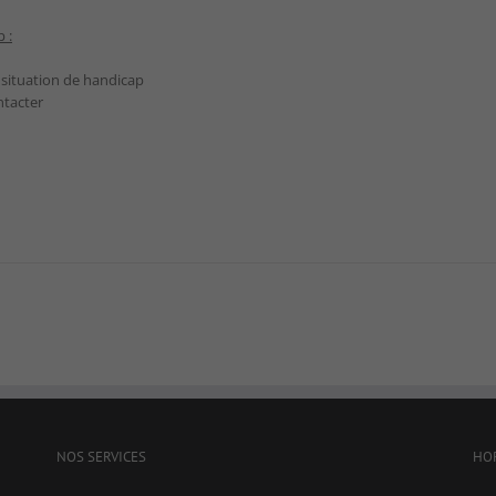
Experience
 :
Afin que notre
site Web
 situation de handicap
fonctionne
aussi bien que
ntacter
possible lors
de votre visite.
Si vous
refusez ces
cookies,
certaines
fonctionnalités
disparaîtront
du site Web.
Marketing
En partageant
votre intérêt et
votre
comportement
lorsque vous
NOS SERVICES
HO
visitez notre
site, vous