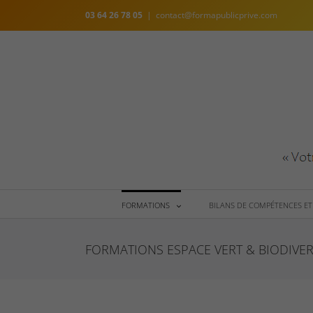
Skip
03 64 26 78 05
|
contact@formapublicprive.com
to
content
FORMATIONS
BILANS DE COMPÉTENCES ET
FORMATIONS ESPACE VERT & BIODIVER