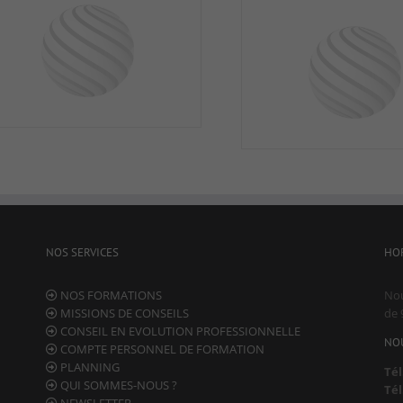
NOS SERVICES
HO
NOS FORMATIONS
Nou
MISSIONS DE CONSEILS
de 
CONSEIL EN EVOLUTION PROFESSIONNELLE
NO
COMPTE PERSONNEL DE FORMATION
Nécessaire
PLANNING
Ces cookies ne
Tél.
sont pas
QUI SOMMES-NOUS ?
Tél.
facultatifs. Ils