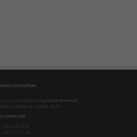
RAIRES D’OUVERTURE
s vous accueillons du
Lundi au Vendredi
9h00 à 12h00 et de 14h00 à 18h00.
US CONTACTER
 :
03 64 26 78 05
 :
07 76 26 11 24