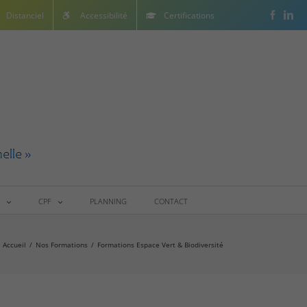
Facebo
Lin
Distanciel
Accessibilité
Certifications
CPF
PLANNING
CONTACT
Accueil
/
Nos Formations
/
Formations Espace Vert & Biodiversité