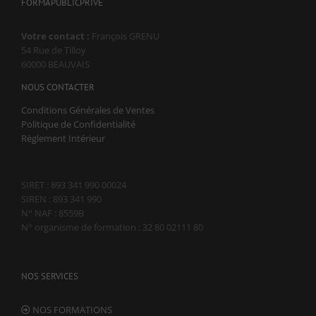
FORMAPUBLICPRIVE
Marketing
En partageant
Votre contact :
François GRENU
votre intérêt et
54 Rue de Tilloy
votre
60000 BEAUVAIS
comportement
lorsque vous
NOUS CONTACTER
visitez notre
Conditions Générales de Ventes
site, vous
Politique de Confidentialité
augmentez les
chances de
Règlement Intérieur
voir du
contenu et des
offres
SIRET : 893 341 990 00024
personnalisés.
SIREN : 893 341 990
N° NAF : 8559B
N° organisme de formation : 32 80 02111 80
NOS SERVICES
NOS FORMATIONS