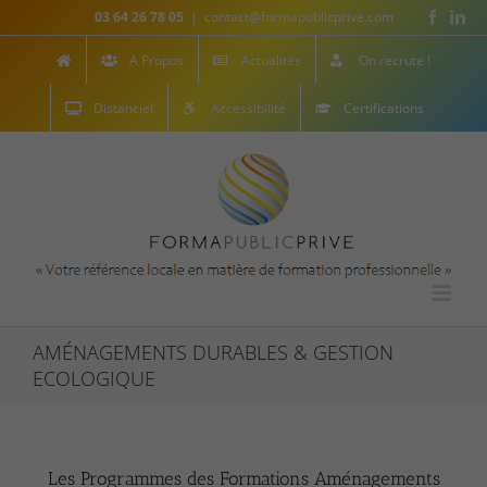
Skip
Facebo
Lin
03 64 26 78 05
|
contact@formapublicprive.com
to
content
A Propos
Actualités
On recrute !
Distanciel
Accessibilité
Certifications
AMÉNAGEMENTS DURABLES & GESTION
ECOLOGIQUE
Les Programmes des Formations Aménagements