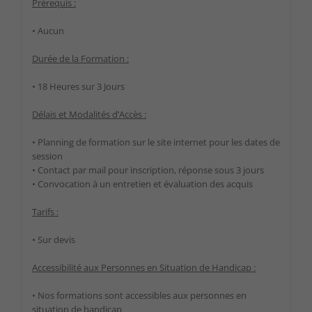
Prérequis :
• Aucun
Durée de la Formation :
• 18 Heures sur 3 Jours
Délais et Modalités d’Accès :
Nécessaire
Ces cookies ne
• Planning de formation sur le site internet pour les dates de
sont pas
facultatifs. Ils
session
sont
• Contact par mail pour inscription, réponse sous 3 jours
nécessaires au
• Convocation à un entretien et évaluation des acquis
fonctionnement
du site Web.
Tarifs :
• Sur devis
Statistiques
Afin que nous
Accessibilité aux Personnes en Situation de Handicap :
puissions
améliorer la
• Nos formations sont accessibles aux personnes en
fonctionnalité
situation de handicap