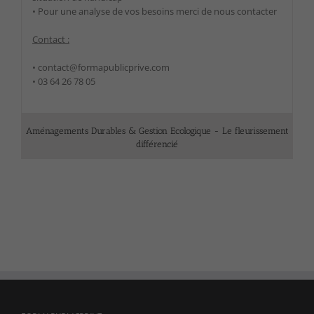
et la
• Pour une analyse de vos besoins merci de nous contacter
structure du
site Web, en
Contact :
fonction de la
façon dont le
site Web est
• contact@formapublicprive.com
utilisé.
• 03 64 26 78 05
Experience
Aménagements Durables & Gestion Ecologique - Le fleurissement
Afin que notre
différencié
site Web
fonctionne
aussi bien que
possible lors
de votre visite.
Si vous
refusez ces
cookies,
certaines
fonctionnalités
disparaîtront
du site Web.