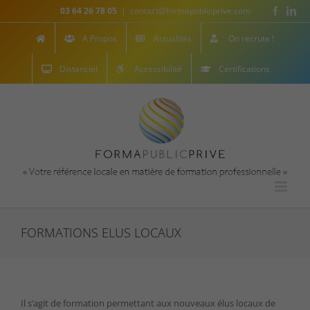
Skip
Facebo
Lin
03 64 26 78 05
|
contact@formapublicprive.com
to
content
A Propos
Actualités
On recrute !
Distanciel
Accessibilité
Certifications
FORMATIONS ELUS LOCAUX
Il s’agit de formation permettant aux nouveaux élus locaux de