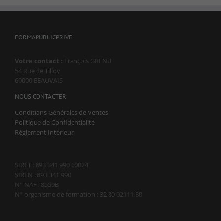
FORMAPUBLICPRIVE
Votre contact :
François GRENU
54 Rue de Tilloy
60000 BEAUVAIS
NOUS CONTACTER
Conditions Générales de Ventes
Politique de Confidentialité
Règlement Intérieur
SIRET : 893 341 990 00024
SIREN : 893 341 990
N° NAF : 8559B
N° organisme de formation : 32 80 02111 80
Nécessaire
Ces cookies ne