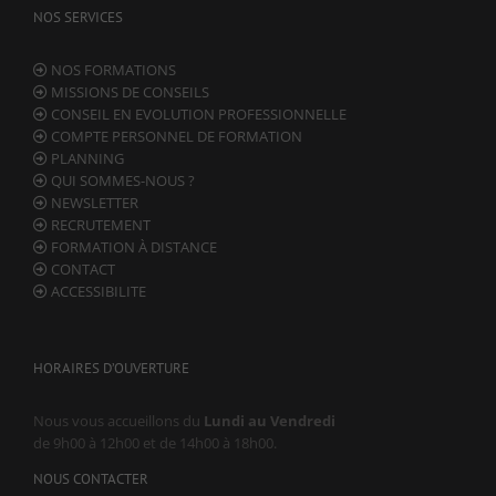
NOS SERVICES
sont pas
facultatifs. Ils
sont
NOS FORMATIONS
nécessaires au
MISSIONS DE CONSEILS
fonctionnement
CONSEIL EN EVOLUTION PROFESSIONNELLE
du site Web.
COMPTE PERSONNEL DE FORMATION
PLANNING
QUI SOMMES-NOUS ?
Statistiques
NEWSLETTER
Afin que nous
RECRUTEMENT
puissions
FORMATION À DISTANCE
améliorer la
CONTACT
fonctionnalité
ACCESSIBILITE
et la
structure du
site Web, en
fonction de la
HORAIRES D’OUVERTURE
façon dont le
site Web est
utilisé.
Nous vous accueillons du
Lundi au Vendredi
de 9h00 à 12h00 et de 14h00 à 18h00.
NOUS CONTACTER
Experience