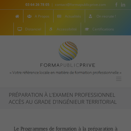
Skip
Facebo
Lin
03 64 26 78 05
|
contact@formapublicprive.com
to
content
A Propos
Actualités
On recrute !
Distanciel
Accessibilité
Certifications
PRÉPARATION À L’EXAMEN PROFESSIONNEL
ACCÈS AU GRADE D’INGÉNIEUR TERRITORIAL
Le Programmes de formation à la préparation à