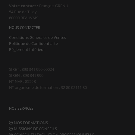
structure du
Votre contact :
François GRENU
site Web, en
54 Rue de Tilloy
fonction de la
60000 BEAUVAIS
façon dont le
site Web est
NOUS CONTACTER
utilisé.
Conditions Générales de Ventes
Politique de Confidentialité
Experience
Règlement Intérieur
Afin que notre
site Web
fonctionne
SIRET : 893 341 990 00024
aussi bien que
SIREN : 893 341 990
possible lors
N° NAF : 8559B
de votre visite.
Si vous
N° organisme de formation : 32 80 02111 80
refusez ces
cookies,
certaines
NOS SERVICES
fonctionnalités
disparaîtront
du site Web.
NOS FORMATIONS
MISSIONS DE CONSEILS
CONSEIL EN EVOLUTION PROFESSIONNELLE