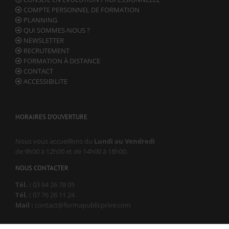
Marketing
COMPTE PERSONNEL DE FORMATION
En partageant
PLANNING
votre intérêt et
QUI SOMMES-NOUS ?
votre
NEWSLETTER
comportement
RECRUTEMENT
lorsque vous
FORMATION À DISTANCE
visitez notre
CONTACT
site, vous
ACCESSIBILITE
augmentez les
chances de
voir du
contenu et des
HORAIRES D’OUVERTURE
offres
personnalisés.
Nous vous accueillons du
Lundi au Vendredi
de 9h00 à 12h00 et de 14h00 à 18h00.
NOUS CONTACTER
Tél. :
03 64 26 78 05
Tél. :
07 76 26 11 24
Mail :
contact@formapublicprive.com