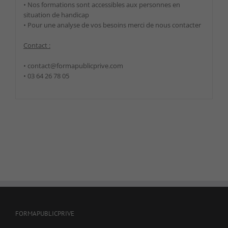
• Nos formations sont accessibles aux personnes en
situation de handicap
• Pour une analyse de vos besoins merci de nous contacter
Contact :
• contact@formapublicprive.com
• 03 64 26 78 05
Nécessaire
Ces cookies ne
sont pas
facultatifs. Ils
sont
nécessaires au
fonctionnement
du site Web.
Statistiques
Afin que nous
puissions
améliorer la
fonctionnalité
FORMAPUBLICPRIVE
et la