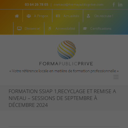
Skip
Facebo
Lin
03 64 26 78 05
|
contact@formapublicprive.com
to
content
A Propos
Actualités
On recrute !
Distanciel
Accessibilité
Certifications
FORMATION SSIAP 1,RECYCLAGE ET REMISE A
NIVEAU – SESSIONS DE SEPTEMBRE À
DÉCEMBRE 2024