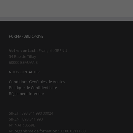
FORMAPUBLICPRIVE
Votre contact :
François GRENU
54 Rue de Tilloy
60000 BEAUVAIS
NOUS CONTACTER
Conditions Générales de Ventes
Politique de Confidentialité
Règlement Intérieur
SIRET : 893 341 990 00024
SIREN : 893 341 990
N° NAF : 8559B
N° organisme de formation : 32 80 02111 80