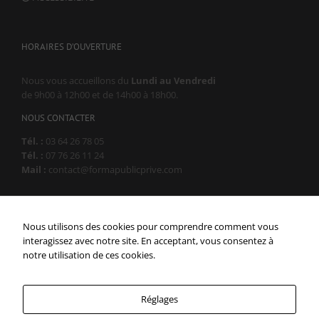
HORAIRES D’OUVERTURE
Nous vous accueillons du
Lundi au Vendredi
de 9h00 à 12h00 et de 14h00 à 18h00.
NOUS CONTACTER
Tél. :
03 64 26 78 05
Tél. :
07 76 26 11 24
Mail :
contact@formapublicprive.com
Certification Qualiopi
Nous utilisons des cookies pour comprendre comment vous
interagissez avec notre site. En acceptant, vous consentez à
notre utilisation de ces cookies.
Réglages
Copyright 2019 - 2024 | Tous les documents présents sur ce site sont