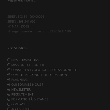
Règlement Intérieur
refusez ces
cookies,
certaines
fonctionnalités
SIRET : 893 341 990 00024
disparaîtront
SIREN : 893 341 990
du site Web.
N° NAF : 8559B
N° organisme de formation : 32 80 02111 80
Marketing
En partageant
votre intérêt et
NOS SERVICES
votre
comportement
NOS FORMATIONS
lorsque vous
MISSIONS DE CONSEILS
visitez notre
CONSEIL EN EVOLUTION PROFESSIONNELLE
site, vous
augmentez les
COMPTE PERSONNEL DE FORMATION
chances de
PLANNING
voir du
QUI SOMMES-NOUS ?
contenu et des
NEWSLETTER
offres
RECRUTEMENT
personnalisés.
FORMATION À DISTANCE
CONTACT
ACCESSIBILITE