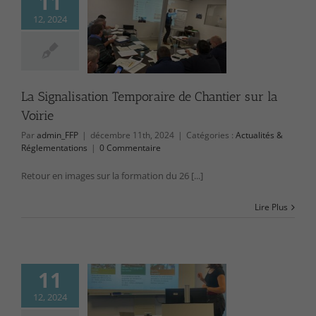
11
12, 2024
isation Temporaire
tier sur la Voirie
ctualités &
lementations
La Signalisation Temporaire de Chantier sur la
Voirie
Par
admin_FFP
|
décembre 11th, 2024
|
Catégories :
Actualités &
Réglementations
|
0 Commentaire
Retour en images sur la formation du 26 [...]
Lire Plus
11
12, 2024
ets Dangereux sur