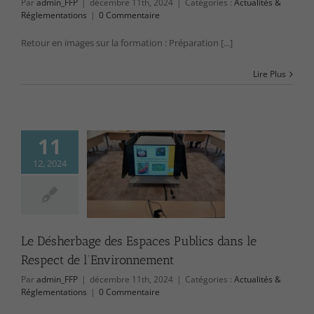
Par
admin_FFP
|
décembre 11th, 2024
|
Catégories :
Actualités &
Réglementations
|
0 Commentaire
Retour en images sur la formation : Préparation [...]
Lire Plus
11
12, 2024
rbage des Espaces
dans le Respect de
nvironnement
ctualités &
lementations
Le Désherbage des Espaces Publics dans le
Respect de l’Environnement
Par
admin_FFP
|
décembre 11th, 2024
|
Catégories :
Actualités &
Réglementations
|
0 Commentaire