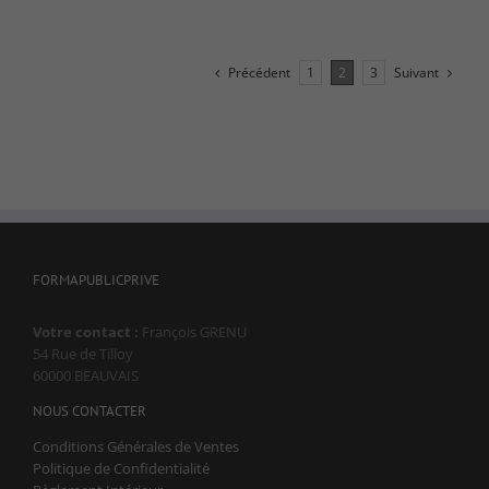
Statistiques
Afin que nous
Précédent
Suivant
1
2
3
puissions
améliorer la
fonctionnalité
et la
structure du
site Web, en
fonction de la
façon dont le
site Web est
utilisé.
FORMAPUBLICPRIVE
Votre contact :
François GRENU
Experience
Afin que notre
54 Rue de Tilloy
site Web
60000 BEAUVAIS
fonctionne
NOUS CONTACTER
aussi bien que
possible lors
Conditions Générales de Ventes
de votre visite.
Politique de Confidentialité
Si vous