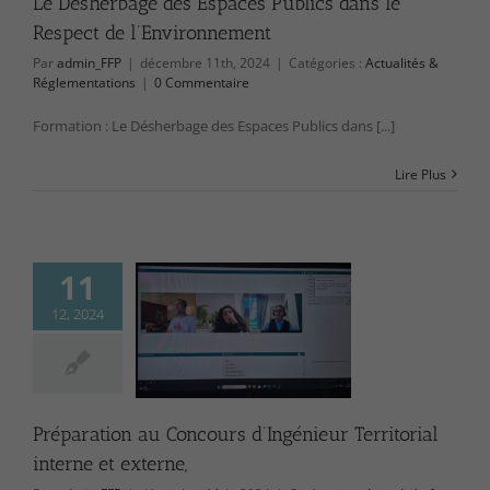
Le Désherbage des Espaces Publics dans le
Respect de l’Environnement
Par
admin_FFP
|
décembre 11th, 2024
|
Catégories :
Actualités &
Réglementations
|
0 Commentaire
Formation : Le Désherbage des Espaces Publics dans [...]
Lire Plus
11
12, 2024
tion au Concours
nieur Territorial
rne et externe,
ctualités &
lementations
Préparation au Concours d’Ingénieur Territorial
interne et externe,