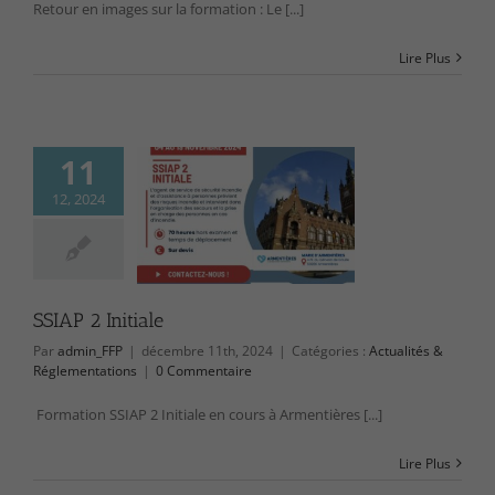
Retour en images sur la formation : Le [...]
Lire Plus
11
12, 2024
AP 2 Initiale
ctualités &
lementations
SSIAP 2 Initiale
Nécessaire
Ces cookies ne
Par
admin_FFP
|
décembre 11th, 2024
|
Catégories :
Actualités &
sont pas
Réglementations
|
0 Commentaire
facultatifs. Ils
sont
Formation SSIAP 2 Initiale en cours à Armentières [...]
nécessaires au
fonctionnement
Lire Plus
du site Web.