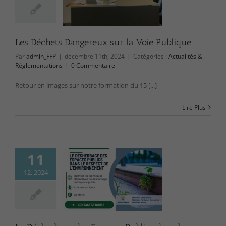
Voie Publique
ctualités &
lementations
Les Déchets Dangereux sur la Voie Publique
Par
admin_FFP
|
décembre 11th, 2024
|
Catégories :
Actualités &
Réglementations
|
0 Commentaire
Retour en images sur notre formation du 15 [...]
Lire Plus
11
12, 2024
rbage des Espaces
dans le Respect de
nvironnement
ctualités &
lementations